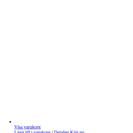
Visa varukorg
Lägg till i varukorg
/
Detaljer
Köp nu