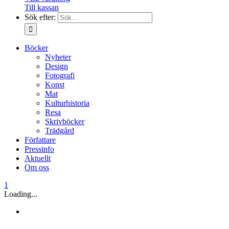
Till kassan
Sök efter:
Böcker
Nyheter
Design
Fotografi
Konst
Mat
Kulturhistoria
Resa
Skrivböcker
Trädgård
Författare
Pressinfo
Aktuellt
Om oss
1
Loading...