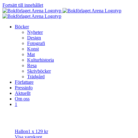
Fortsätt till innehållet
Böcker
Nyheter
Design
Fotografi
Konst
Mat
Kulturhistoria
Resa
Skrivböcker
Trädgård
Författare
Pressinfo
Aktuellt
Om oss
1
Hallon
1 x
129
kr
Visa varukorg