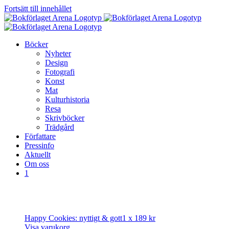
Fortsätt till innehållet
Böcker
Nyheter
Design
Fotografi
Konst
Mat
Kulturhistoria
Resa
Skrivböcker
Trädgård
Författare
Pressinfo
Aktuellt
Om oss
1
Happy Cookies: nyttigt & gott
1 x
189
kr
Visa varukorg