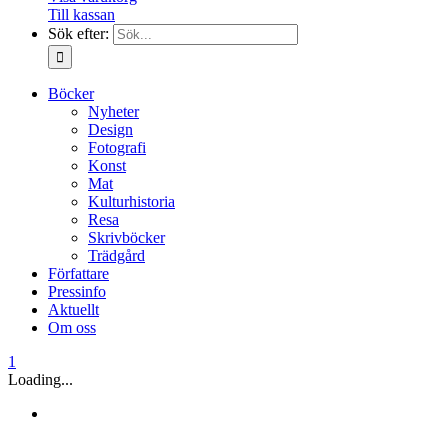
Till kassan
Sök efter:
Böcker
Nyheter
Design
Fotografi
Konst
Mat
Kulturhistoria
Resa
Skrivböcker
Trädgård
Författare
Pressinfo
Aktuellt
Om oss
1
Loading...