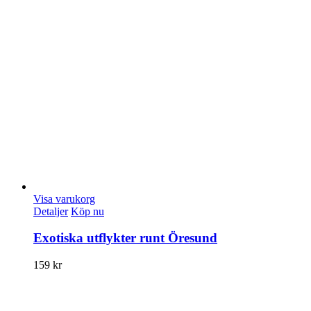
Visa varukorg
Detaljer
Köp nu
Exotiska utflykter runt Öresund
159
kr