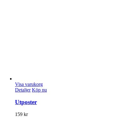
Visa varukorg
Detaljer
Köp nu
Utposter
159
kr