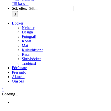
Till kassan
Sök efter:
Böcker
Nyheter
Design
Fotografi
Konst
Mat
Kulturhistoria
Resa
Skrivböcker
Trädgård
Författare
Pressinfo
Aktuellt
Om oss
1
Loading...