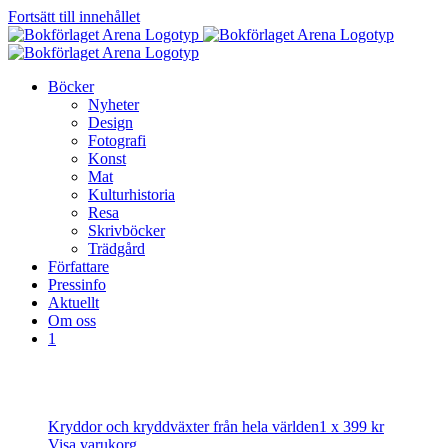
Fortsätt till innehållet
Böcker
Nyheter
Design
Fotografi
Konst
Mat
Kulturhistoria
Resa
Skrivböcker
Trädgård
Författare
Pressinfo
Aktuellt
Om oss
1
Kryddor och kryddväxter från hela världen
1 x
399
kr
Visa varukorg