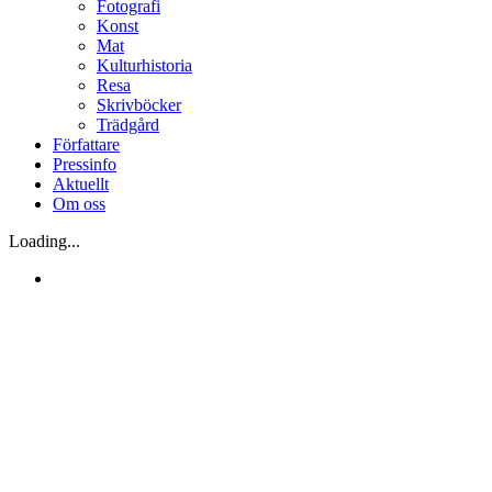
Fotografi
Konst
Mat
Kulturhistoria
Resa
Skrivböcker
Trädgård
Författare
Pressinfo
Aktuellt
Om oss
Loading...