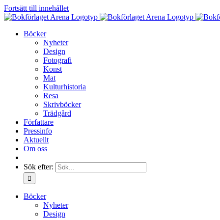
Fortsätt till innehållet
Böcker
Nyheter
Design
Fotografi
Konst
Mat
Kulturhistoria
Resa
Skrivböcker
Trädgård
Författare
Pressinfo
Aktuellt
Om oss
Sök efter:
Böcker
Nyheter
Design