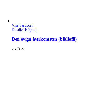
Visa varukorg
Detaljer
Köp nu
Den eviga återkomsten (bibliofil)
3.249
kr