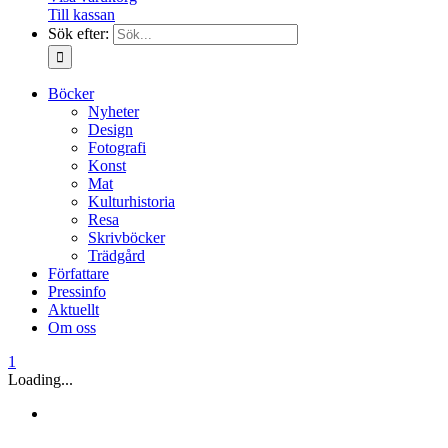
Till kassan
Sök efter:
Böcker
Nyheter
Design
Fotografi
Konst
Mat
Kulturhistoria
Resa
Skrivböcker
Trädgård
Författare
Pressinfo
Aktuellt
Om oss
1
Loading...