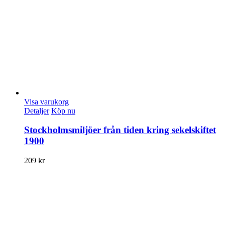
Visa varukorg
Detaljer
Köp nu
Stockholmsmiljöer från tiden kring sekelskiftet
1900
209
kr