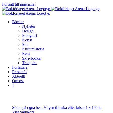
Fortsätt till innehållet
Böcker
Nyheter
Design
Fotografi
Konst
Mat
Kulturhistoria
Resa
Skrivböcker
Trädgård
Författare
Pressinfo
Aktuellt
Om oss
1
Södra på egna ben: Vägen tillbaka efter krisen
1 x
195
kr
Visa varukorg