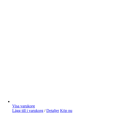
Visa varukorg
Lägg till i varukorg
/
Detaljer
Köp nu