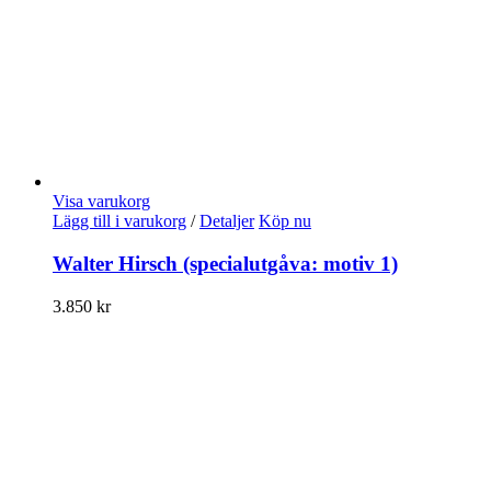
Visa varukorg
Lägg till i varukorg
/
Detaljer
Köp nu
Walter Hirsch (specialutgåva: motiv 1)
3.850
kr