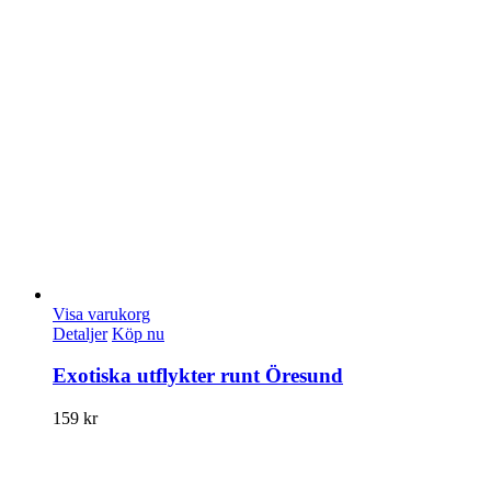
Visa varukorg
Detaljer
Köp nu
Exotiska utflykter runt Öresund
159
kr