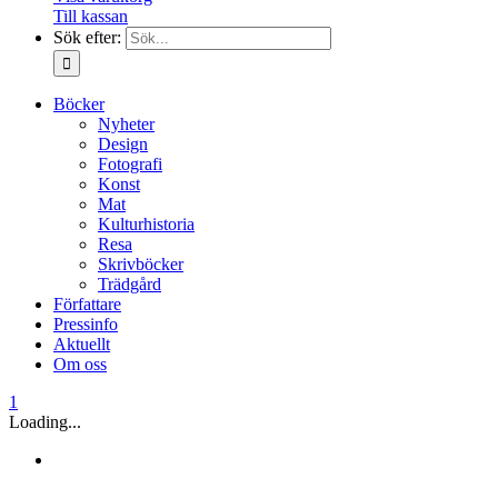
Till kassan
Sök efter:
Böcker
Nyheter
Design
Fotografi
Konst
Mat
Kulturhistoria
Resa
Skrivböcker
Trädgård
Författare
Pressinfo
Aktuellt
Om oss
1
Loading...