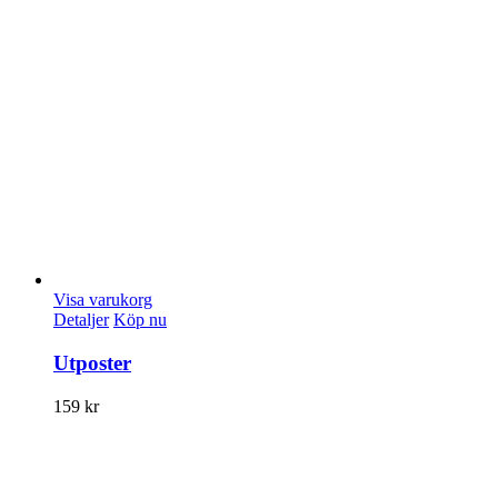
Visa varukorg
Detaljer
Köp nu
Utposter
159
kr