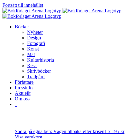
Fortsätt till innehållet
Böcker
Nyheter
Design
Fotografi
Konst
Mat
Kulturhistoria
Resa
Skrivböcker
Trädgård
Författare
Pressinfo
Aktuellt
Om oss
1
Södra på egna ben: Vägen tillbaka efter krisen
1 x
195
kr
Visa varukorg