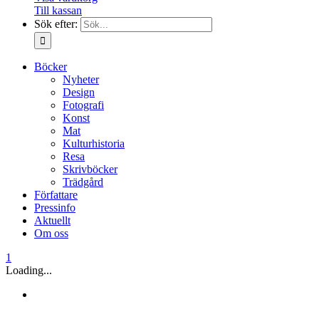
Till kassan
Sök efter:
Böcker
Nyheter
Design
Fotografi
Konst
Mat
Kulturhistoria
Resa
Skrivböcker
Trädgård
Författare
Pressinfo
Aktuellt
Om oss
1
Loading...