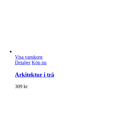
Visa varukorg
Detaljer
Köp nu
Arkitektur i trä
309
kr