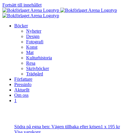
Fortsätt till innehållet
Böcker
Nyheter
Design
Fotografi
Konst
Mat
Kulturhistoria
Resa
Skrivböcker
Trädgård
Författare
Pressinfo
Aktuellt
Om oss
1
Södra på egna ben: Vägen tillbaka efter krisen
1 x
195
kr
Visa varukorg