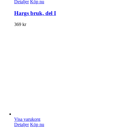
Detaljer
Köp nu
Hargs bruk, del I
369
kr
Visa varukorg
Detaljer
Köp nu