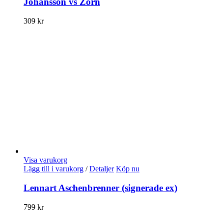
Johansson vs Zorn
309
kr
Visa varukorg
Lägg till i varukorg
/
Detaljer
Köp nu
Lennart Aschenbrenner (signerade ex)
799
kr