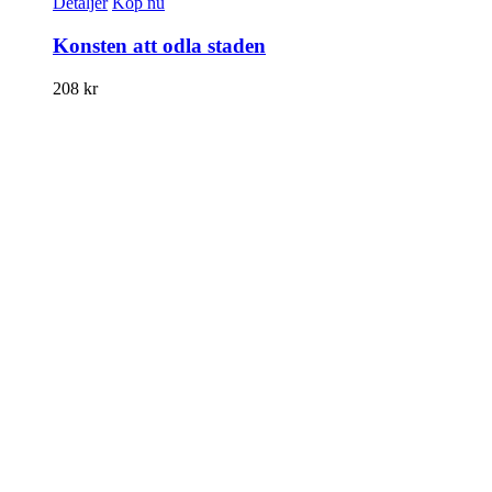
Detaljer
Köp nu
Konsten att odla staden
208
kr