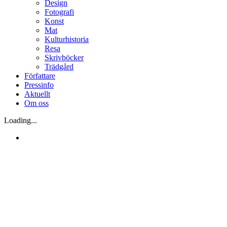
Design
Fotografi
Konst
Mat
Kulturhistoria
Resa
Skrivböcker
Trädgård
Författare
Pressinfo
Aktuellt
Om oss
Loading...