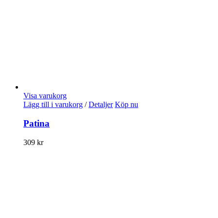
Visa varukorg
Lägg till i varukorg
/
Detaljer
Köp nu
Patina
309
kr