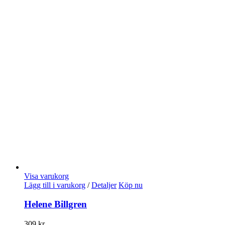
Visa varukorg
Lägg till i varukorg
/
Detaljer
Köp nu
Helene Billgren
309
kr