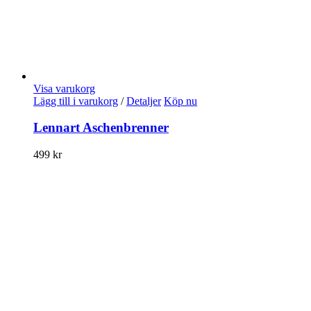
Visa varukorg
Lägg till i varukorg
/
Detaljer
Köp nu
Lennart Aschenbrenner
499
kr