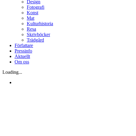
Design
Fotografi
Konst
Mat
Kulturhistoria
Resa
Skrivböcker
Trädgård
Författare
Pressinfo
Aktuellt
Om oss
Loading...