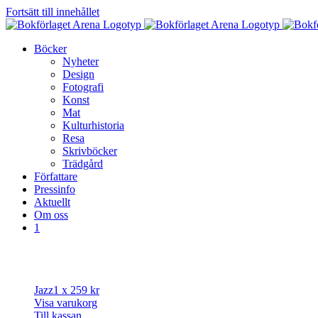
Fortsätt till innehållet
Böcker
Nyheter
Design
Fotografi
Konst
Mat
Kulturhistoria
Resa
Skrivböcker
Trädgård
Författare
Pressinfo
Aktuellt
Om oss
1
Jazz
1 x
259
kr
Visa varukorg
Till kassan