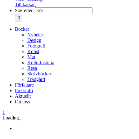
Till kassan
Sök efter:
Böcker
Nyheter
Design
Fotografi
Konst
Mat
Kulturhistoria
Resa
Skrivböcker
Trädgård
Författare
Pressinfo
Aktuellt
Om oss
1
Loading...