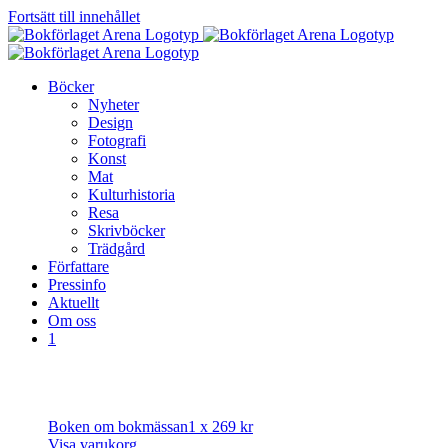
Fortsätt till innehållet
Böcker
Nyheter
Design
Fotografi
Konst
Mat
Kulturhistoria
Resa
Skrivböcker
Trädgård
Författare
Pressinfo
Aktuellt
Om oss
1
Boken om bokmässan
1 x
269
kr
Visa varukorg