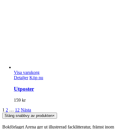
Visa varukorg
Detaljer
Köp nu
Utposter
159
kr
1
2
…
12
Nästa
Stäng snabbvy av produkten
×
Bokförlaget Arena ger ut illustrerad facklitteratur, främst inom