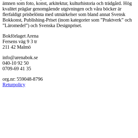
ämnen som foto, konst, arkitektur, kulturhistoria och trädgård. Hög
kvalitet präglar genomgående utgivningen och våra böcker är
flerfaldigt prisbelönta med utmärkelser som bland annat Svensk
Bokkonst, Publishing-Priset (inom kategorier som ”Praktverk” och
”Läromedel”) och Svenska Designpriset.
Bokförlaget Arena
Fersens väg 9 3 tr
211 42 Malmö
info@arenabok.se
040-10 92 50
0709-69 41 35
org.nr: 559048-8796
Returpolicy