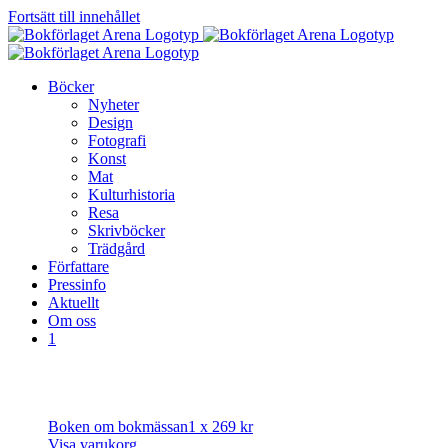
Fortsätt till innehållet
Böcker
Nyheter
Design
Fotografi
Konst
Mat
Kulturhistoria
Resa
Skrivböcker
Trädgård
Författare
Pressinfo
Aktuellt
Om oss
1
Boken om bokmässan
1 x
269
kr
Visa varukorg