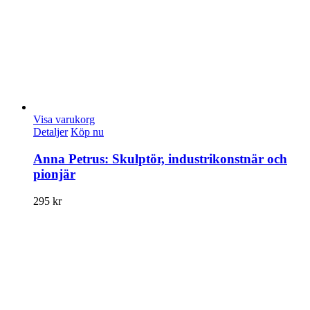
Visa varukorg
Detaljer
Köp nu
Anna Petrus: Skulptör, industrikonstnär och
pionjär
295
kr