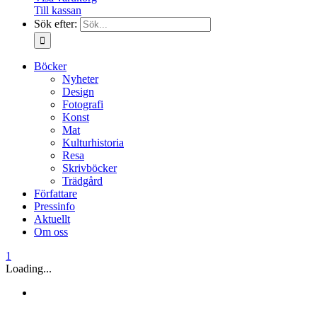
Till kassan
Sök efter:
Böcker
Nyheter
Design
Fotografi
Konst
Mat
Kulturhistoria
Resa
Skrivböcker
Trädgård
Författare
Pressinfo
Aktuellt
Om oss
1
Loading...