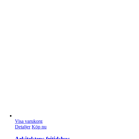
Visa varukorg
Detaljer
Köp nu
Arkitektens fritidshus