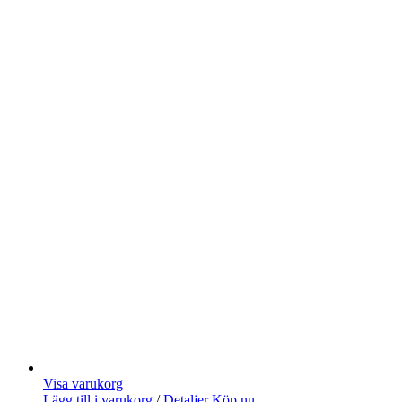
Visa varukorg
Lägg till i varukorg
/
Detaljer
Köp nu