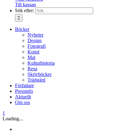
Till kassan
Sök efter:
Böcker
Nyheter
Design
Fotografi
Konst
Mat
Kulturhistoria
Resa
Skrivböcker
Trädgård
Författare
Pressinfo
Aktuellt
Om oss
1
Loading...