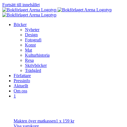
Fortsätt till innehållet
Böcker
Nyheter
Design
Fotografi
Konst
Mat
Kulturhistoria
Resa
Skrivböcker
Trädgård
Författare
Pressinfo
Aktuellt
Om oss
1
Makten över matkassen
1 x
159
kr
Visa varukorg