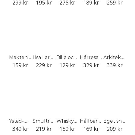
299
kr
195
kr
275
kr
189
kr
259
kr
Makten över matkassen
Lisa Larson
Billa och jag
Hårresande: Våmhuskullornas hårsmycken och vandringar
Arkitektens trädgård
159
kr
229
kr
129
kr
329
kr
339
kr
Ystad-Metall 1919–1969
Smultron
Whiskyresan
Hållbarhetens villkor
Eget snus
349
kr
219
kr
159
kr
169
kr
209
kr