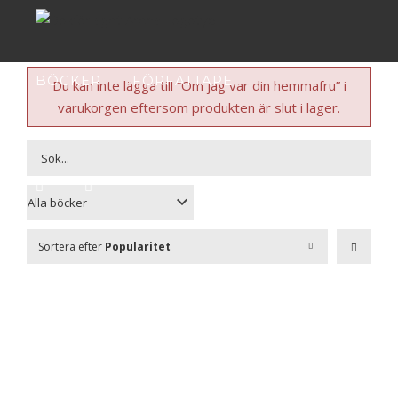
Fortsätt
till
innehållet
BÖCKER
FÖRFATTARE
Du kan inte lägga till ”Om jag var din hemmafru” i
varukorgen eftersom produkten är slut i lager.
PRESSINFO
AKTUELLT
OM OSS
Sortera efter
Popularitet