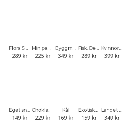
Flora Supersum
Min pappa var en trädgårdens mästare
Byggmästare Eric Sigfrid Persson: Malmgården 1935
Fisk. Den ultimata kokboken om fisk och skaldjur
Kvinnor bakom kameran 1848–1968
289
kr
225
kr
349
kr
289
kr
399
kr
Eget snus
Chokladmakarens handbok
Kål
Exotiska utflykter runt Öresund
Landet utom sig
149
kr
229
kr
169
kr
159
kr
349
kr