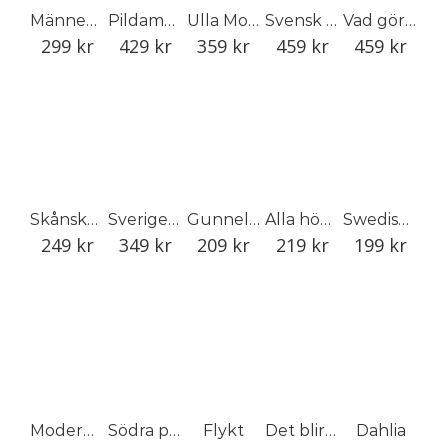
Männens bok
Pildammsparken
Ulla Molin : Konsten att skapa den tidlösa trädgården
Svensk illustration
Vad gör en art director?
299
kr
429
kr
359
kr
459
kr
459
kr
Skånska matupplevelser
Sverige genom konstnärens öga
Gunnels 100 gröna pärlor i Trädgårdseuropa
Alla hönsen hemma och färska ägg i köket
Swedish Christmas
249
kr
349
kr
209
kr
219
kr
199
kr
Moderna kyrkor i Sverige
Södra på egna ben: Vägen tillbaka efter krisen
Flykt
Det blir bara pannkaka
Dahlia