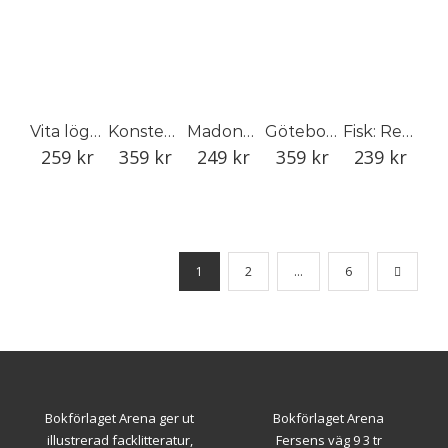
Vita lögner
Konsten att tämja trä : Gemla och den svenska möbelindustrin
Madonna
Göteborgsbilder 1960–1967
Fisk: Recept, vett och värt att veta
259
kr
359
kr
249
kr
359
kr
239
kr
1
2
…
6
Bokförlaget Arena ger ut
Bokförlaget Arena
illustrerad facklitteratur,
Fersens väg 9 3 tr