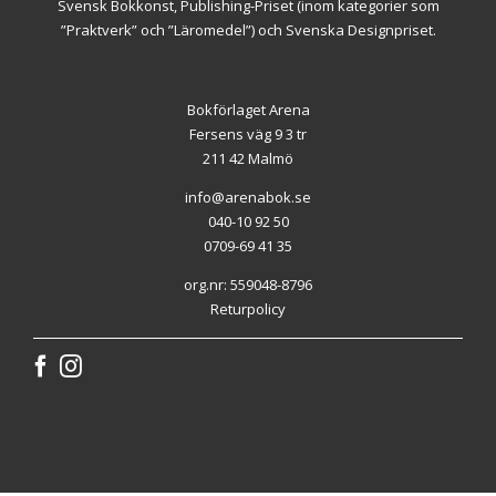
Svensk Bokkonst, Publishing-Priset (inom kategorier som
”Praktverk” och ”Läromedel”) och Svenska Designpriset.
Bokförlaget Arena
Fersens väg 9 3 tr
211 42 Malmö
info@arenabok.se
040-10 92 50
0709-69 41 35
org.nr: 559048-8796
Returpolicy