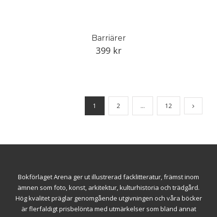
Barriärer
399
kr
1
2
…
12
Bokförlaget Arena ger ut illustrerad facklitteratur, främst inom
ämnen som foto, konst, arkitektur, kulturhistoria och trädgård.
Hög kvalitet präglar genomgående utgivningen och våra böcker
är flerfaldigt prisbelönta med utmärkelser som bland annat