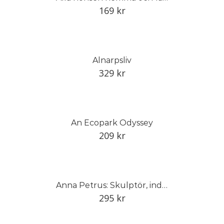
169
kr
Alnarpsliv
329
kr
An Ecopark Odyssey
209
kr
Anna Petrus: Skulptör, industrikonstnär och pionjär
295
kr