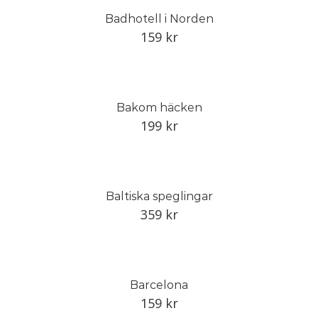
Badhotell i Norden
159
kr
Bakom häcken
199
kr
Baltiska speglingar
359
kr
Barcelona
159
kr