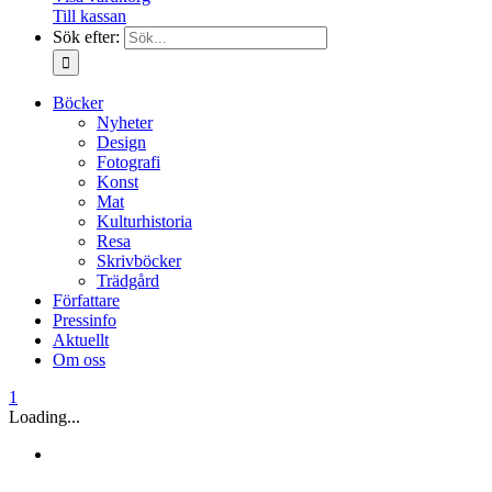
Till kassan
Sök efter:
Böcker
Nyheter
Design
Fotografi
Konst
Mat
Kulturhistoria
Resa
Skrivböcker
Trädgård
Författare
Pressinfo
Aktuellt
Om oss
1
Loading...