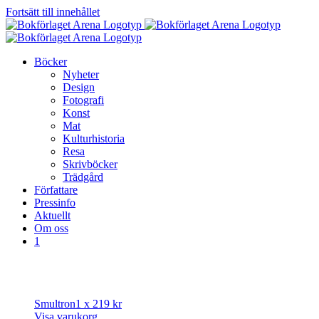
Fortsätt till innehållet
Böcker
Nyheter
Design
Fotografi
Konst
Mat
Kulturhistoria
Resa
Skrivböcker
Trädgård
Författare
Pressinfo
Aktuellt
Om oss
1
Smultron
1 x
219
kr
Visa varukorg