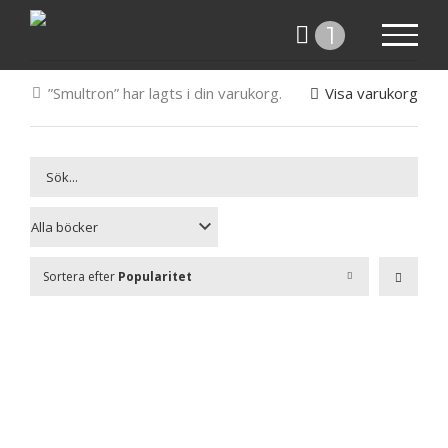
Fortsätt
1
till
innehållet
”Smultron” har lagts i din varukorg.
Visa varukorg
Sortera efter
Popularitet