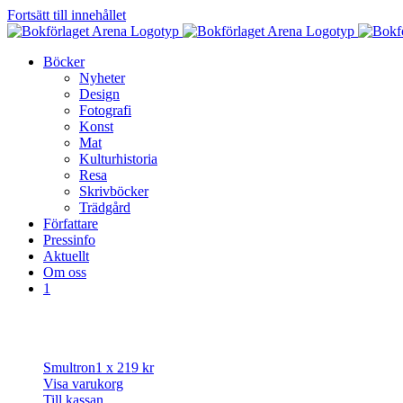
Fortsätt till innehållet
Böcker
Nyheter
Design
Fotografi
Konst
Mat
Kulturhistoria
Resa
Skrivböcker
Trädgård
Författare
Pressinfo
Aktuellt
Om oss
1
Smultron
1 x
219
kr
Visa varukorg
Till kassan