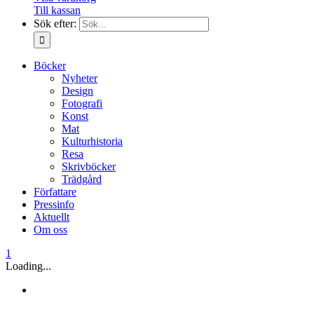
Till kassan
Sök efter:
Böcker
Nyheter
Design
Fotografi
Konst
Mat
Kulturhistoria
Resa
Skrivböcker
Trädgård
Författare
Pressinfo
Aktuellt
Om oss
1
Loading...