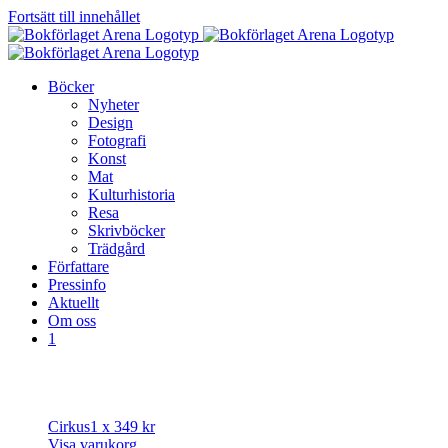
Fortsätt till innehållet
Böcker
Nyheter
Design
Fotografi
Konst
Mat
Kulturhistoria
Resa
Skrivböcker
Trädgård
Författare
Pressinfo
Aktuellt
Om oss
1
Cirkus
1 x
349
kr
Visa varukorg