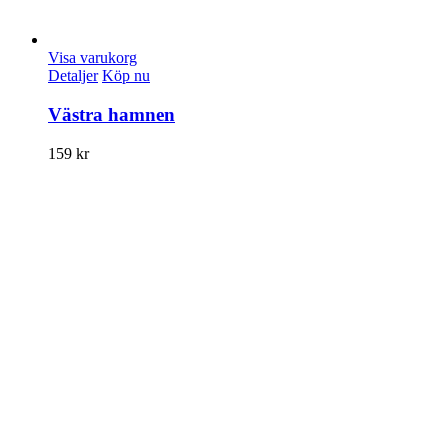
Visa varukorg
Detaljer
Köp nu
Västra hamnen
159
kr