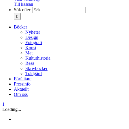
Till kassan
Sök efter:
Böcker
Nyheter
Design
Fotografi
Konst
Mat
Kulturhistoria
Resa
Skrivböcker
Trädgård
Författare
Pressinfo
Aktuellt
Om oss
1
Loading...