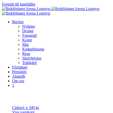
Fortsätt till innehållet
Böcker
Nyheter
Design
Fotografi
Konst
Mat
Kulturhistoria
Resa
Skrivböcker
Trädgård
Författare
Pressinfo
Aktuellt
Om oss
1
Cirkus
1 x
349
kr
Visa varukorg