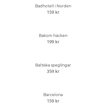
Badhotell i Norden
159
kr
Bakom häcken
199
kr
Baltiska speglingar
359
kr
Barcelona
159
kr