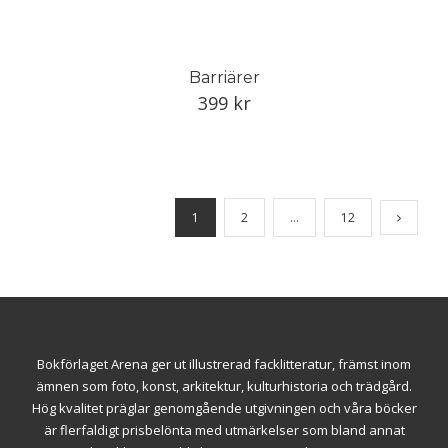
Barriärer
399
kr
1
2
…
12
Bokförlaget Arena ger ut illustrerad facklitteratur, främst inom
ämnen som foto, konst, arkitektur, kulturhistoria och trädgård.
Hög kvalitet präglar genomgående utgivningen och våra böcker
är flerfaldigt prisbelönta med utmärkelser som bland annat