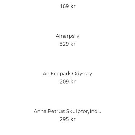
169
kr
Alnarpsliv
329
kr
An Ecopark Odyssey
209
kr
Anna Petrus: Skulptör, industrikonstnär och pionjär
295
kr