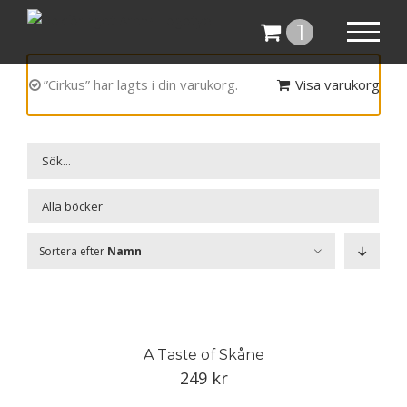
Fortsätt
1
till
innehållet
”Cirkus” har lagts i din varukorg.
Visa varukorg

Sortera efter
Namn
A Taste of Skåne
249
kr