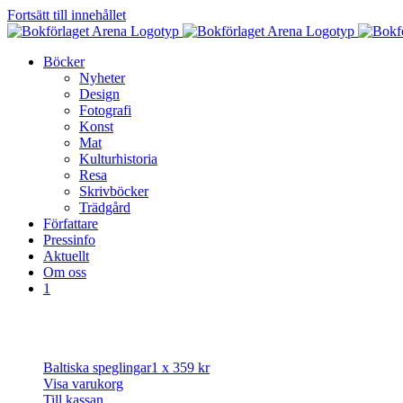
Fortsätt till innehållet
Böcker
Nyheter
Design
Fotografi
Konst
Mat
Kulturhistoria
Resa
Skrivböcker
Trädgård
Författare
Pressinfo
Aktuellt
Om oss
1
Baltiska speglingar
1 x
359
kr
Visa varukorg
Till kassan