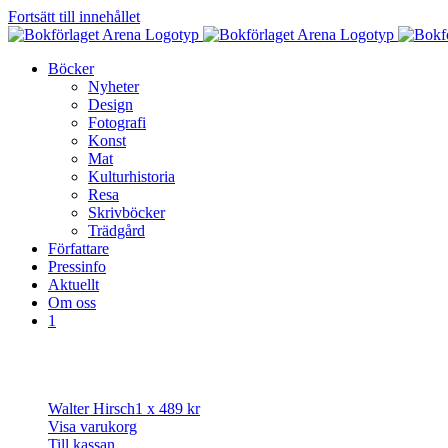
Fortsätt till innehållet
Böcker
Nyheter
Design
Fotografi
Konst
Mat
Kulturhistoria
Resa
Skrivböcker
Trädgård
Författare
Pressinfo
Aktuellt
Om oss
1
Walter Hirsch
1 x
489
kr
Visa varukorg
Till kassan