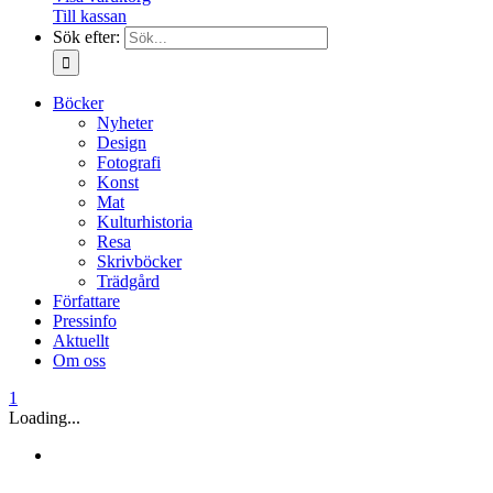
Till kassan
Sök efter:
Böcker
Nyheter
Design
Fotografi
Konst
Mat
Kulturhistoria
Resa
Skrivböcker
Trädgård
Författare
Pressinfo
Aktuellt
Om oss
1
Loading...