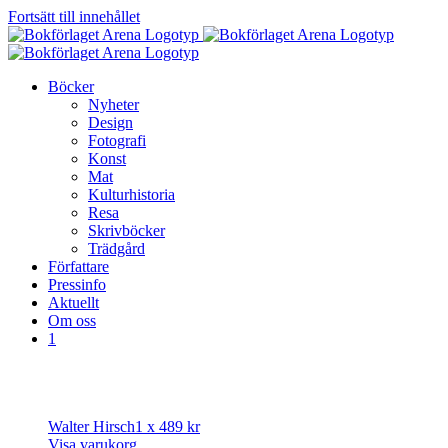
Fortsätt till innehållet
Böcker
Nyheter
Design
Fotografi
Konst
Mat
Kulturhistoria
Resa
Skrivböcker
Trädgård
Författare
Pressinfo
Aktuellt
Om oss
1
Walter Hirsch
1 x
489
kr
Visa varukorg