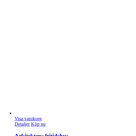
Visa varukorg
Detaljer
Köp nu
Arkitektens fritidshus