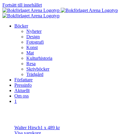
Fortsätt till innehållet
Böcker
Nyheter
Design
Fotografi
Konst
Mat
Kulturhistoria
Resa
Skrivböcker
Trädgård
Författare
Pressinfo
Aktuellt
Om oss
1
Walter Hirsch
1 x
489
kr
Visa varukorg