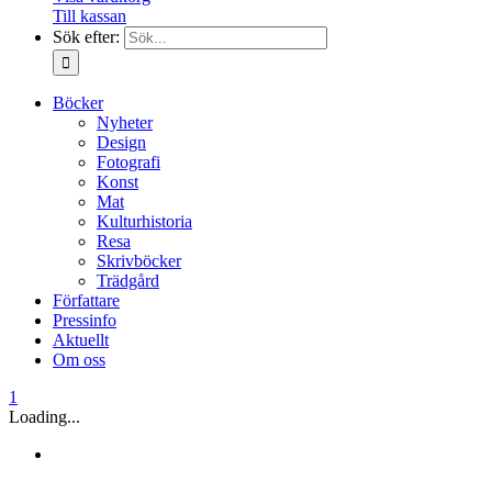
Till kassan
Sök efter:
Böcker
Nyheter
Design
Fotografi
Konst
Mat
Kulturhistoria
Resa
Skrivböcker
Trädgård
Författare
Pressinfo
Aktuellt
Om oss
1
Loading...