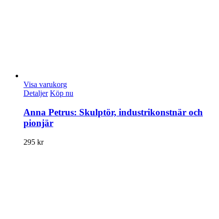
Visa varukorg
Detaljer
Köp nu
Anna Petrus: Skulptör, industrikonstnär och
pionjär
295
kr