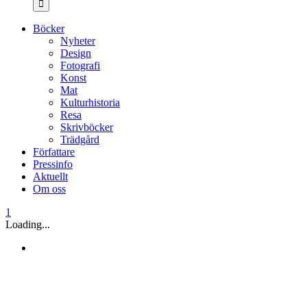
Böcker
Nyheter
Design
Fotografi
Konst
Mat
Kulturhistoria
Resa
Skrivböcker
Trädgård
Författare
Pressinfo
Aktuellt
Om oss
1
Loading...