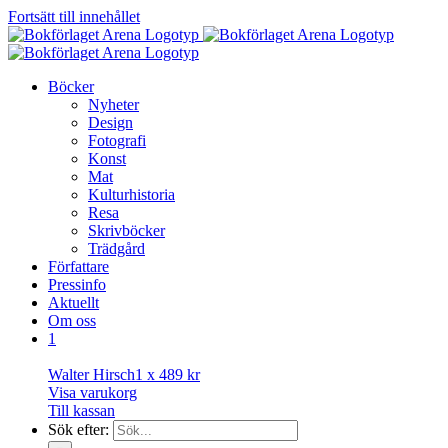
Fortsätt till innehållet
Böcker
Nyheter
Design
Fotografi
Konst
Mat
Kulturhistoria
Resa
Skrivböcker
Trädgård
Författare
Pressinfo
Aktuellt
Om oss
1
Walter Hirsch
1 x
489
kr
Visa varukorg
Till kassan
Sök efter: