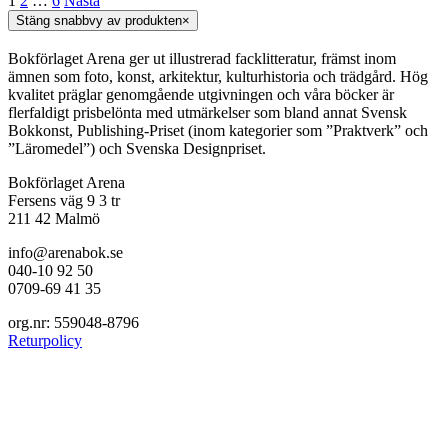
1
2
…
6
Nästa
Stäng snabbvy av produkten
×
Bokförlaget Arena ger ut illustrerad facklitteratur, främst inom
ämnen som foto, konst, arkitektur, kulturhistoria och trädgård. Hög
kvalitet präglar genomgående utgivningen och våra böcker är
flerfaldigt prisbelönta med utmärkelser som bland annat Svensk
Bokkonst, Publishing-Priset (inom kategorier som ”Praktverk” och
”Läromedel”) och Svenska Designpriset.
Bokförlaget Arena
Fersens väg 9 3 tr
211 42 Malmö
info@arenabok.se
040-10 92 50
0709-69 41 35
org.nr: 559048-8796
Returpolicy