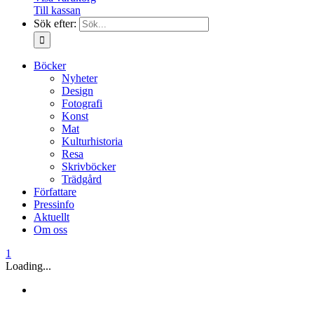
Till kassan
Sök efter:
Böcker
Nyheter
Design
Fotografi
Konst
Mat
Kulturhistoria
Resa
Skrivböcker
Trädgård
Författare
Pressinfo
Aktuellt
Om oss
1
Loading...