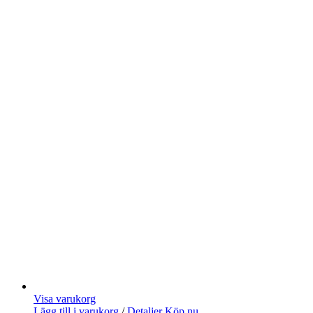
Visa varukorg
Lägg till i varukorg
/
Detaljer
Köp nu