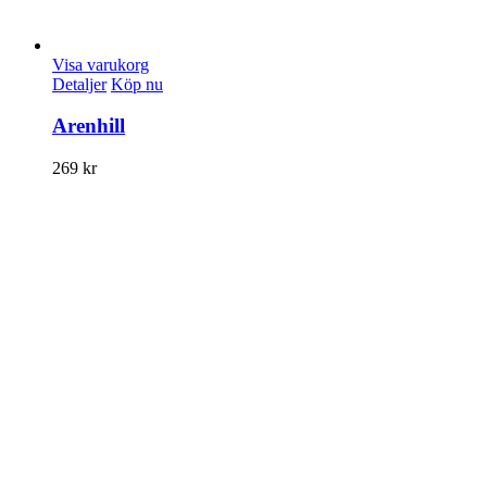
Visa varukorg
Detaljer
Köp nu
Arenhill
269
kr