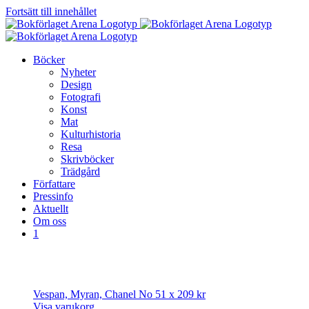
Fortsätt till innehållet
Böcker
Nyheter
Design
Fotografi
Konst
Mat
Kulturhistoria
Resa
Skrivböcker
Trädgård
Författare
Pressinfo
Aktuellt
Om oss
1
Vespan, Myran, Chanel No 5
1 x
209
kr
Visa varukorg