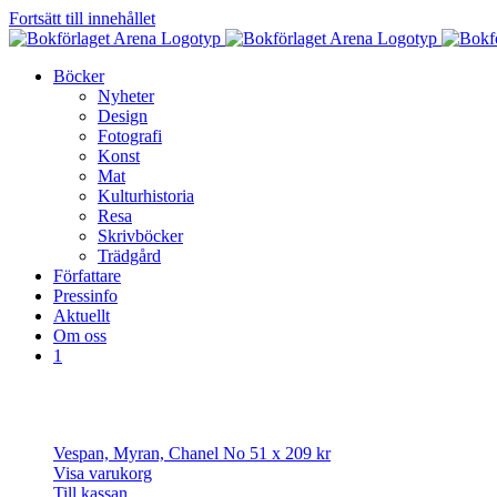
Fortsätt till innehållet
Böcker
Nyheter
Design
Fotografi
Konst
Mat
Kulturhistoria
Resa
Skrivböcker
Trädgård
Författare
Pressinfo
Aktuellt
Om oss
1
Vespan, Myran, Chanel No 5
1 x
209
kr
Visa varukorg
Till kassan