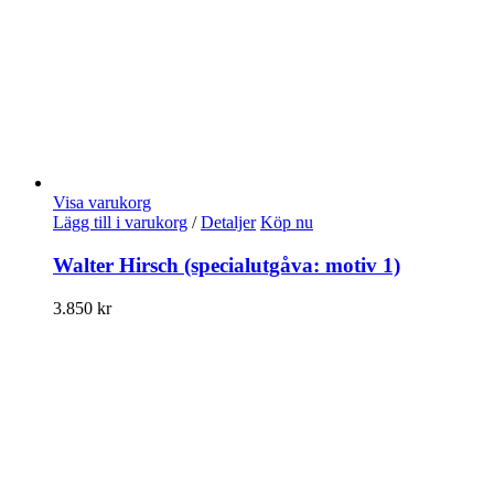
Visa varukorg
Lägg till i varukorg
/
Detaljer
Köp nu
Walter Hirsch (specialutgåva: motiv 1)
3.850
kr