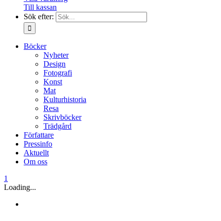
Till kassan
Sök efter:
Böcker
Nyheter
Design
Fotografi
Konst
Mat
Kulturhistoria
Resa
Skrivböcker
Trädgård
Författare
Pressinfo
Aktuellt
Om oss
1
Loading...