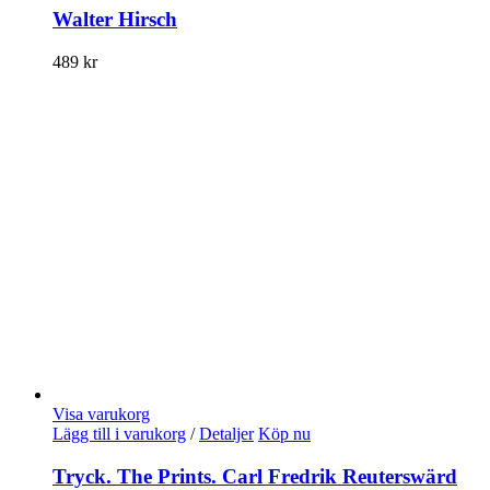
Walter Hirsch
489
kr
Visa varukorg
Lägg till i varukorg
/
Detaljer
Köp nu
Tryck. The Prints. Carl Fredrik Reuterswärd