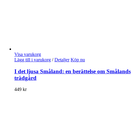
Visa varukorg
Lägg till i varukorg
/
Detaljer
Köp nu
I det ljusa Småland: en berättelse om Smålands
trädgård
449
kr