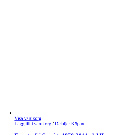
Visa varukorg
Lägg till i varukorg
/
Detaljer
Köp nu