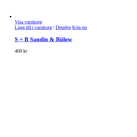
Visa varukorg
Lägg till i varukorg
/
Detaljer
Köp nu
S + B Sandin & Bülow
469
kr