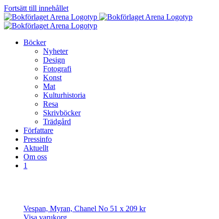
Fortsätt till innehållet
Böcker
Nyheter
Design
Fotografi
Konst
Mat
Kulturhistoria
Resa
Skrivböcker
Trädgård
Författare
Pressinfo
Aktuellt
Om oss
1
Vespan, Myran, Chanel No 5
1 x
209
kr
Visa varukorg