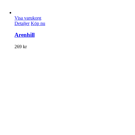
Visa varukorg
Detaljer
Köp nu
Arenhill
269
kr