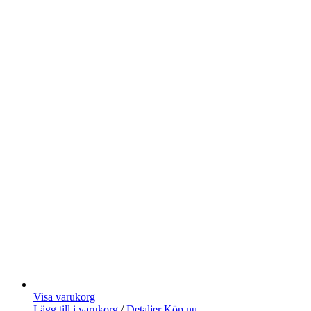
Visa varukorg
Lägg till i varukorg
/
Detaljer
Köp nu