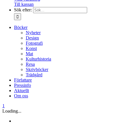
Till kassan
Sök efter:
Böcker
Nyheter
Design
Fotografi
Konst
Mat
Kulturhistoria
Resa
Skrivböcker
Trädgård
Författare
Pressinfo
Aktuellt
Om oss
1
Loading...