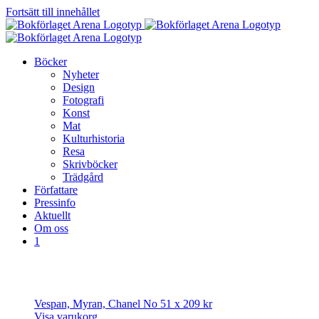
Fortsätt till innehållet
Böcker
Nyheter
Design
Fotografi
Konst
Mat
Kulturhistoria
Resa
Skrivböcker
Trädgård
Författare
Pressinfo
Aktuellt
Om oss
1
Vespan, Myran, Chanel No 5
1 x
209
kr
Visa varukorg