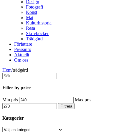
Design
Fotografi
Konst
Mat
Kulturhistoria
Resa
Skrivböcker
Trädgård
Författare
Pressinfo
Aktuellt
Om oss
Hem
/
trädgård
Filter by price
Min pris
Max pris
Filtrera
Kategorier