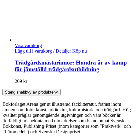
Visa varukorg
Lägg till i varukorg
/
Detaljer
Köp nu
Trädgårdsmästarinnor: Hundra år av kamp
för jämställd trädgårdsutbildning
269
kr
Stäng snabbvy av produkten
×
Bokförlaget Arena ger ut illustrerad facklitteratur, främst inom
ämnen som foto, konst, arkitektur, kulturhistoria och trädgård. Hög
kvalitet präglar genomgående utgivningen och våra böcker är
flerfaldigt prisbelönta med utmärkelser som bland annat Svensk
Bokkonst, Publishing-Priset (inom kategorier som ”Praktverk” och
”Läromedel”) och Svenska Designpriset.