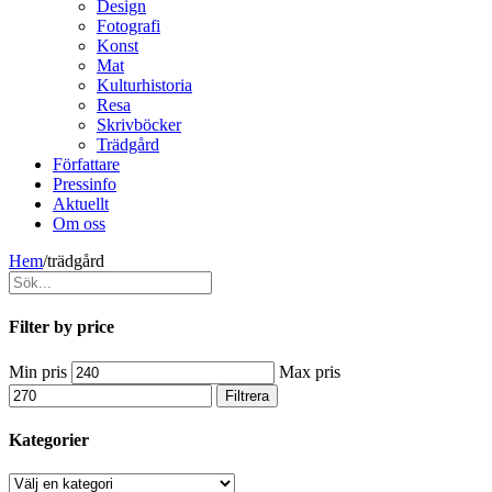
Design
Fotografi
Konst
Mat
Kulturhistoria
Resa
Skrivböcker
Trädgård
Författare
Pressinfo
Aktuellt
Om oss
Hem
/
trädgård
Filter by price
Min pris
Max pris
Filtrera
Kategorier