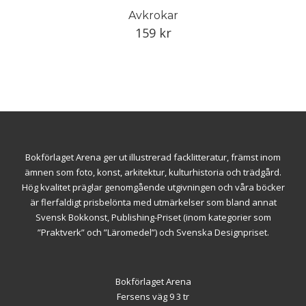
Avkrokar
159
kr
Bokförlaget Arena ger ut illustrerad facklitteratur, främst inom
ämnen som foto, konst, arkitektur, kulturhistoria och trädgård.
Hög kvalitet präglar genomgående utgivningen och våra böcker
är flerfaldigt prisbelönta med utmärkelser som bland annat
Svensk Bokkonst, Publishing-Priset (inom kategorier som
”Praktverk” och ”Läromedel”) och Svenska Designpriset.
Bokförlaget Arena
Fersens väg 9 3 tr