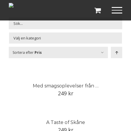
Fortsätt
till
innehållet

Sortera efter
Pris
Med smagsoplevelser från Skåne
249
kr
A Taste of Skåne
249
kr