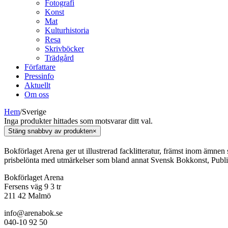
Fotografi
Konst
Mat
Kulturhistoria
Resa
Skrivböcker
Trädgård
Författare
Pressinfo
Aktuellt
Om oss
Hem
/
Sverige
Inga produkter hittades som motsvarar ditt val.
Stäng snabbvy av produkten
×
Bokförlaget Arena ger ut illustrerad facklitteratur, främst inom ämnen
prisbelönta med utmärkelser som bland annat Svensk Bokkonst, Publi
Bokförlaget Arena
Fersens väg 9 3 tr
211 42 Malmö
info@arenabok.se
040-10 92 50