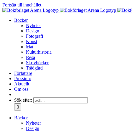
Fortsätt till innehållet
Böcker
Nyheter
Design
Fotografi
Konst
Mat
Kulturhistoria
Resa
Skrivböcker
Trädgård
Författare
Pressinfo
Aktuellt
Om oss
Sök efter:
Böcker
Nyheter
Design