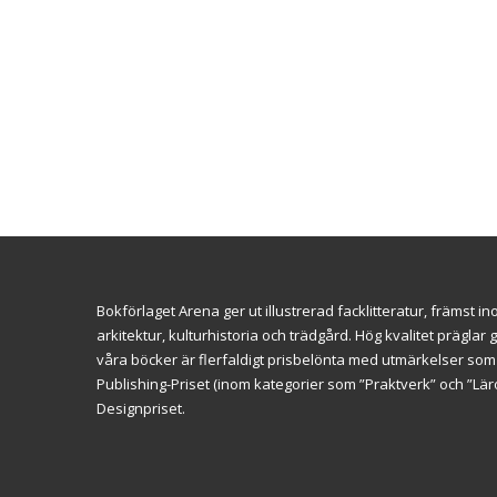
Bokförlaget Arena ger ut illustrerad facklitteratur, främst 
arkitektur, kulturhistoria och trädgård. Hög kvalitet prägl
våra böcker är flerfaldigt prisbelönta med utmärkelser so
Publishing-Priset (inom kategorier som ”Praktverk” och ”L
Designpriset.