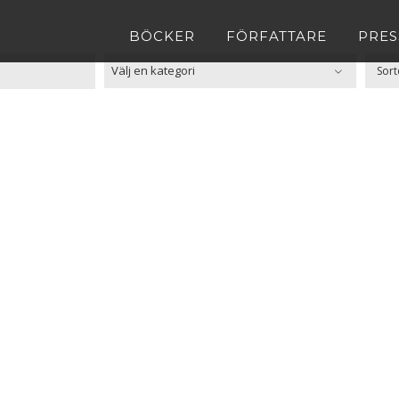
BÖCKER
FÖRFATTARE
PRES

Välj en kategori
Sort