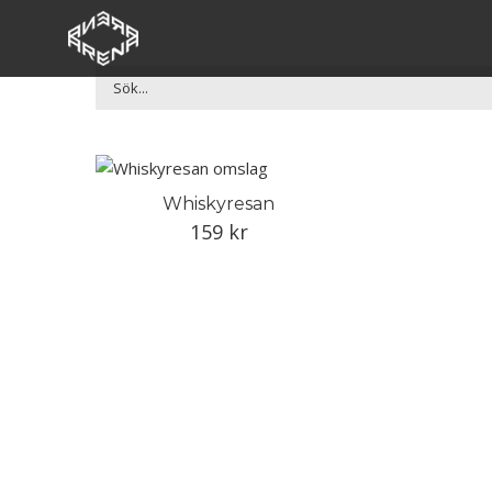
Fortsätt
till
innehållet
Whiskyresan
159
kr