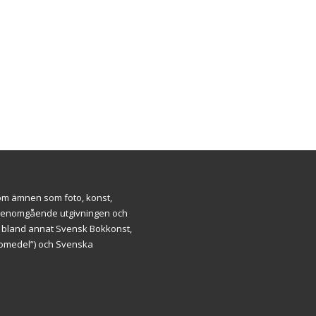
inom ämnen som foto, konst,
ar genomgående utgivningen och
m bland annat Svensk Bokkonst,
äromedel”) och Svenska