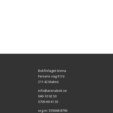
Bokförlaget Arena
Fersens väg 9 3 tr
211 42 Malmö
info@arenabok.se
040-10 92 50
0709-69 41 35
org.nr: 559048-8796