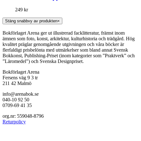
249
kr
Stäng snabbvy av produkten
×
Bokförlaget Arena ger ut illustrerad facklitteratur, främst inom
ämnen som foto, konst, arkitektur, kulturhistoria och trädgård. Hög
kvalitet präglar genomgående utgivningen och våra böcker är
flerfaldigt prisbelönta med utmärkelser som bland annat Svensk
Bokkonst, Publishing-Priset (inom kategorier som ”Praktverk” och
”Läromedel”) och Svenska Designpriset.
Bokförlaget Arena
Fersens väg 9 3 tr
211 42 Malmö
info@arenabok.se
040-10 92 50
0709-69 41 35
org.nr: 559048-8796
Returpolicy