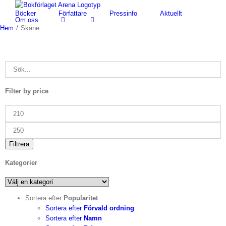
Fortsätt
Böcker
Författare
Pressinfo
Aktuellt
till
Om oss
innehållet
Hem
/
Skåne
Filter by price
Min
pris
Max
pris
Filtrera
Kategorier
Sortera efter
Popularitet
Sortera efter
Förvald ordning
Sortera efter
Namn