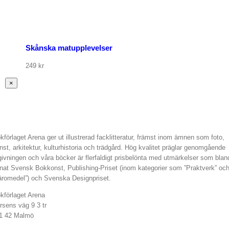
Skånska matupplevelser
249
kr
Stäng
×
snabbvy
av
produkten
kförlaget Arena ger ut illustrerad facklitteratur, främst inom ämnen som foto,
nst, arkitektur, kulturhistoria och trädgård. Hög kvalitet präglar genomgående
givningen och våra böcker är flerfaldigt prisbelönta med utmärkelser som blan
nat Svensk Bokkonst, Publishing-Priset (inom kategorier som ”Praktverk” oc
äromedel”) och Svenska Designpriset.
kförlaget Arena
rsens väg 9 3 tr
1 42 Malmö