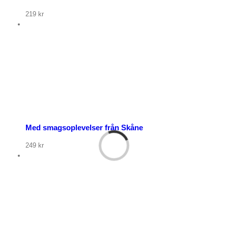
219
kr
öp nu
Med smagsoplevelser från Skåne
249
kr
öp nu