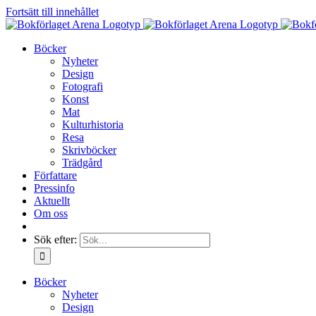
Fortsätt till innehållet
Böcker
Nyheter
Design
Fotografi
Konst
Mat
Kulturhistoria
Resa
Skrivböcker
Trädgård
Författare
Pressinfo
Aktuellt
Om oss
Sök efter:
Böcker
Nyheter
Design