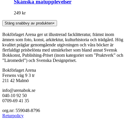
Skånska matupplevelser
249
kr
Stäng snabbvy av produkten
×
Bokförlaget Arena ger ut illustrerad facklitteratur, främst inom
ämnen som foto, konst, arkitektur, kulturhistoria och trädgård. Hög
kvalitet präglar genomgående utgivningen och våra böcker är
flerfaldigt prisbelönta med utmärkelser som bland annat Svensk
Bokkonst, Publishing-Priset (inom kategorier som ”Praktverk” och
”Läromedel”) och Svenska Designpriset.
Bokförlaget Arena
Fersens väg 9 3 tr
211 42 Malmö
info@arenabok.se
040-10 92 50
0709-69 41 35
org.nr: 559048-8796
Returpolicy