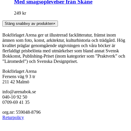
Med smagsoplevelser från Skåne
249
kr
Stäng snabbvy av produkten
×
Bokförlaget Arena ger ut illustrerad facklitteratur, främst inom
ämnen som foto, konst, arkitektur, kulturhistoria och trädgård. Hög
kvalitet präglar genomgående utgivningen och våra böcker är
flerfaldigt prisbelönta med utmärkelser som bland annat Svensk
Bokkonst, Publishing-Priset (inom kategorier som ”Praktverk” och
”Läromedel”) och Svenska Designpriset.
Bokförlaget Arena
Fersens väg 9 3 tr
211 42 Malmö
info@arenabok.se
040-10 92 50
0709-69 41 35
org.nr: 559048-8796
Returpolicy