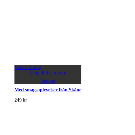
Visa varukorg
Lägg till i varukorg
Detaljer
Med smagsoplevelser från Skåne
249
kr