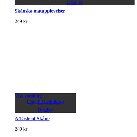
Detaljer
Skånska matupplevelser
249
kr
Visa varukorg
Lägg till i varukorg
Detaljer
A Taste of Skåne
249
kr