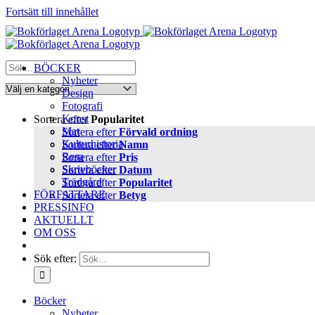
Fortsätt till innehållet
BÖCKER
Nyheter
Design
Fotografi
Konst
Sortera efter
Popularitet
Mat
Sortera efter
Förvald ordning
Kulturhistoria
Sortera efter
Namn
Resa
Sortera efter
Pris
Skrivböcker
Sortera efter
Datum
Trädgård
Sortera efter
Popularitet
FÖRFATTARE
Sortera efter
Betyg
PRESSINFO
AKTUELLT
OM OSS
Sök efter:
Böcker
Nyheter