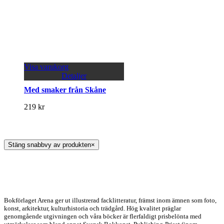
Visa varukorg
Detaljer
Med smaker från Skåne
219
kr
Stäng snabbvy av produkten
×
Bokförlaget Arena ger ut illustrerad facklitteratur, främst inom ämnen som foto,
konst, arkitektur, kulturhistoria och trädgård. Hög kvalitet präglar
genomgående utgivningen och våra böcker är flerfaldigt prisbelönta med