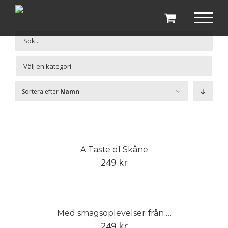
Fortsätt
till
innehållet

Sortera efter
Namn
A Taste of Skåne
249
kr
Med smagsoplevelser från Skåne
249
kr