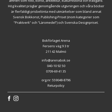
ämnen som foto, konst, arkitektur, kulturhistoria och trädgård.
Hög kvalitet präglar genomgående utgivningen och våra böcker
är flerfaldigt prisbelönta med utmärkelser som bland annat
Svensk Bokkonst, Publishing-Priset (inom kategorier som
”Praktverk” och ”Läromedel”) och Svenska Designpriset.
Bokförlaget Arena
Fersens väg 9 3 tr
211 42 Malmö
info@arenabok.se
040-10 92 50
0709-69 41 35
org.nr: 559048-8796
Returpolicy