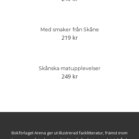
Med smaker från Skåne
219
kr
Skånska matupplevelser
249
kr
Bokförlaget Arena ger ut illustrerad facklitteratur, främst inom