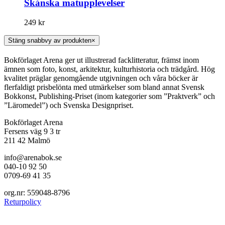
Skånska matupplevelser
249
kr
Stäng snabbvy av produkten
×
Bokförlaget Arena ger ut illustrerad facklitteratur, främst inom
ämnen som foto, konst, arkitektur, kulturhistoria och trädgård. Hög
kvalitet präglar genomgående utgivningen och våra böcker är
flerfaldigt prisbelönta med utmärkelser som bland annat Svensk
Bokkonst, Publishing-Priset (inom kategorier som ”Praktverk” och
”Läromedel”) och Svenska Designpriset.
Bokförlaget Arena
Fersens väg 9 3 tr
211 42 Malmö
info@arenabok.se
040-10 92 50
0709-69 41 35
org.nr: 559048-8796
Returpolicy