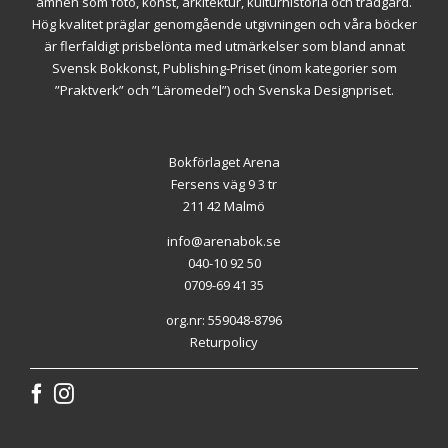
ämnen som foto, konst, arkitektur, kulturhistoria och trädgård.
Hög kvalitet präglar genomgående utgivningen och våra böcker
är flerfaldigt prisbelönta med utmärkelser som bland annat
Svensk Bokkonst, Publishing-Priset (inom kategorier som
”Praktverk” och ”Läromedel”) och Svenska Designpriset.
Bokförlaget Arena
Fersens väg 9 3 tr
211 42 Malmö
info@arenabok.se
040-10 92 50
0709-69 41 35
org.nr: 559048-8796
Returpolicy