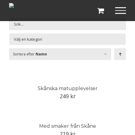
Fortsätt
till
innehållet

Sortera efter
Namn
Skånska matupplevelser
249
kr
Med smaker från Skåne
219
kr