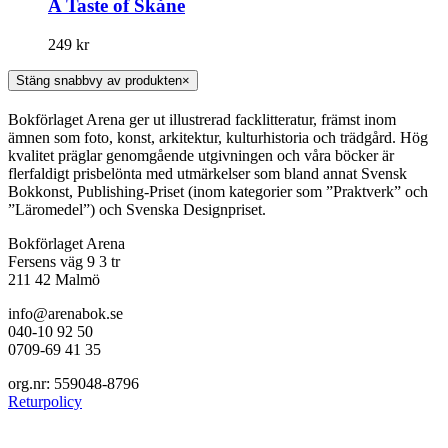
A Taste of Skåne
249
kr
Stäng snabbvy av produkten
×
Bokförlaget Arena ger ut illustrerad facklitteratur, främst inom
ämnen som foto, konst, arkitektur, kulturhistoria och trädgård. Hög
kvalitet präglar genomgående utgivningen och våra böcker är
flerfaldigt prisbelönta med utmärkelser som bland annat Svensk
Bokkonst, Publishing-Priset (inom kategorier som ”Praktverk” och
”Läromedel”) och Svenska Designpriset.
Bokförlaget Arena
Fersens väg 9 3 tr
211 42 Malmö
info@arenabok.se
040-10 92 50
0709-69 41 35
org.nr: 559048-8796
Returpolicy