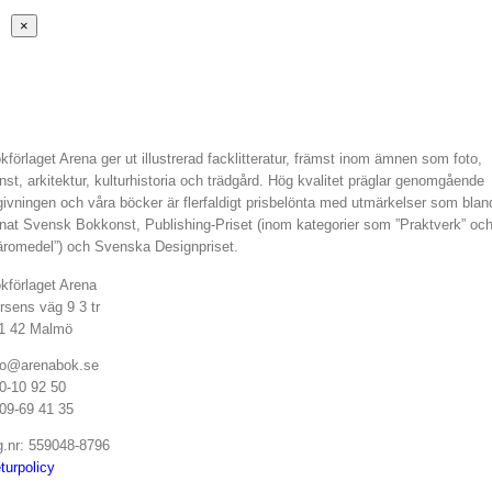
Stäng
×
snabbvy
av
produkten
kförlaget Arena ger ut illustrerad facklitteratur, främst inom ämnen som foto,
nst, arkitektur, kulturhistoria och trädgård. Hög kvalitet präglar genomgående
givningen och våra böcker är flerfaldigt prisbelönta med utmärkelser som blan
nat Svensk Bokkonst, Publishing-Priset (inom kategorier som ”Praktverk” oc
äromedel”) och Svenska Designpriset.
kförlaget Arena
rsens väg 9 3 tr
1 42 Malmö
fo@arenabok.se
0-10 92 50
09-69 41 35
g.nr: 559048-8796
turpolicy