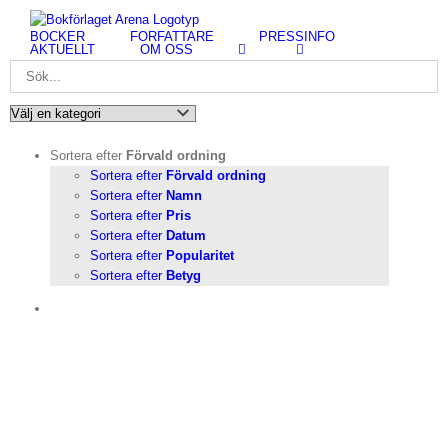
Fortsätt
till
BÖCKER
FÖRFATTARE
PRESSINFO
innehållet
AKTUELLT
OM OSS
Sortera efter
Förvald ordning
Sortera efter
Förvald ordning
Sortera efter
Namn
Sortera efter
Pris
Sortera efter
Datum
Sortera efter
Popularitet
Sortera efter
Betyg
taljer