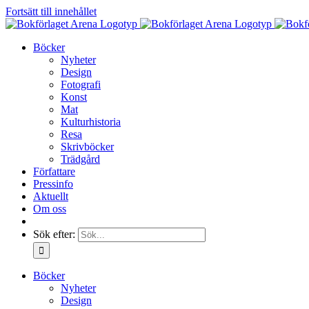
Fortsätt till innehållet
Böcker
Nyheter
Design
Fotografi
Konst
Mat
Kulturhistoria
Resa
Skrivböcker
Trädgård
Författare
Pressinfo
Aktuellt
Om oss
Sök efter:
Böcker
Nyheter
Design