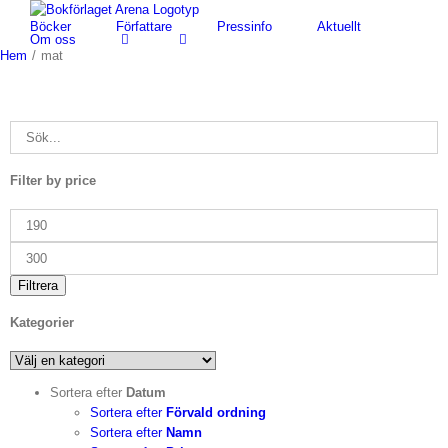
Fortsätt
Böcker
Författare
Pressinfo
Aktuellt
till
Om oss
innehållet
Hem
/
mat
Filter by price
Min
pris
Max
pris
Filtrera
Kategorier
Sortera efter
Datum
Sortera efter
Förvald ordning
Sortera efter
Namn