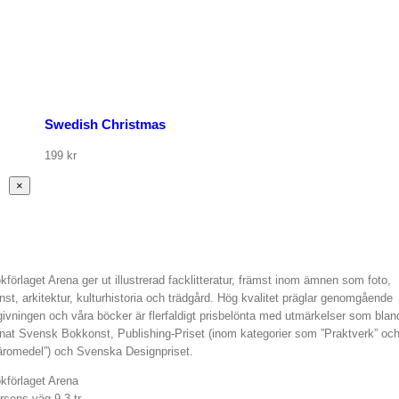
org
r
u
Swedish Christmas
199
kr
Stäng
×
snabbvy
av
produkten
kförlaget Arena ger ut illustrerad facklitteratur, främst inom ämnen som foto,
nst, arkitektur, kulturhistoria och trädgård. Hög kvalitet präglar genomgående
givningen och våra böcker är flerfaldigt prisbelönta med utmärkelser som blan
nat Svensk Bokkonst, Publishing-Priset (inom kategorier som ”Praktverk” oc
äromedel”) och Svenska Designpriset.
kförlaget Arena
rsens väg 9 3 tr