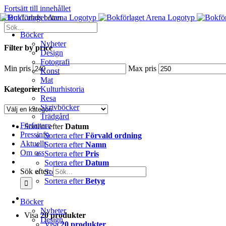
Fortsätt till innehållet
Hem
/
Lunds botan
Böcker
Nyheter
Filter by price
Design
Fotografi
Min pris
Max pris
Konst
Mat
Kategorier
Kulturhistoria
Resa
Skrivböcker
Trädgård
Författare
Sortera efter
Datum
Pressinfo
Sortera efter
Förvald ordning
Aktuellt
Sortera efter
Namn
Om oss
Sortera efter
Pris
Sortera efter
Datum
Sök efter:
Sortera efter
Popularitet
Sortera efter
Betyg
Böcker
Nyheter
Visa
20 produkter
Design
Visa
20 produkter