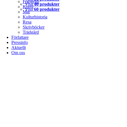
Fotografi
Visa
40 produkter
Konst
Visa
60 produkter
Mat
Kulturhistoria
Resa
Skrivböcker
Trädgård
Författare
Pressinfo
Aktuellt
Om oss