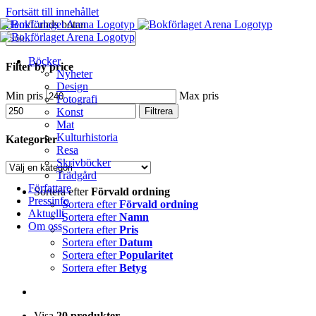
Fortsätt till innehållet
Hem
/
Lunds botan
Böcker
Filter by price
Nyheter
Design
Min pris
Max pris
Fotografi
Filtrera
Konst
Mat
Kulturhistoria
Kategorier
Resa
Skrivböcker
Trädgård
Författare
Sortera efter
Förvald ordning
Pressinfo
Sortera efter
Förvald ordning
Aktuellt
Sortera efter
Namn
Om oss
Sortera efter
Pris
Sortera efter
Datum
Sortera efter
Popularitet
Sortera efter
Betyg
Visa
20 produkter