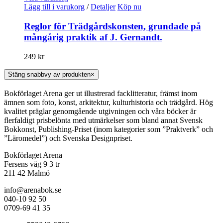
Lägg till i varukorg
/
Detaljer
Köp nu
Reglor för Trädgårdskonsten, grundade på
mångårig praktik af J. Gernandt.
249
kr
Stäng snabbvy av produkten
×
Bokförlaget Arena ger ut illustrerad facklitteratur, främst inom
ämnen som foto, konst, arkitektur, kulturhistoria och trädgård. Hög
kvalitet präglar genomgående utgivningen och våra böcker är
flerfaldigt prisbelönta med utmärkelser som bland annat Svensk
Bokkonst, Publishing-Priset (inom kategorier som ”Praktverk” och
”Läromedel”) och Svenska Designpriset.
Bokförlaget Arena
Fersens väg 9 3 tr
211 42 Malmö
info@arenabok.se
040-10 92 50
0709-69 41 35